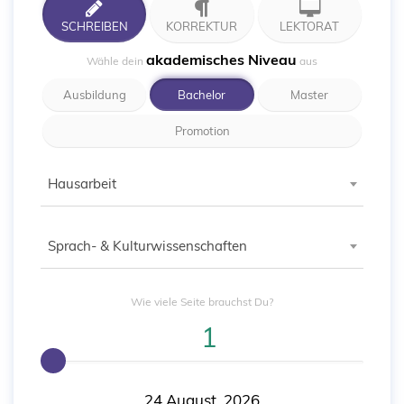
SCHREIBEN
KORREKTUR
LEKTORAT
akademisches Niveau
Wähle dein
aus
Ausbildung
Bachelor
Master
Promotion
Hausarbeit
Sprach- & Kulturwissenschaften
Wie viele
Seite
brauchst Du?